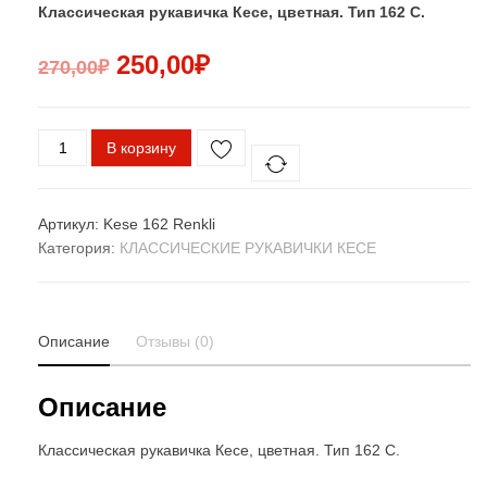
Классическая рукавичка Кесе, цветная. Тип 162 С.
250,00
₽
270,00
₽
Количество
В корзину
товара
162
Standart
Артикул:
Kese 162 Renkli
Kese
Категория:
КЛАССИЧЕСКИЕ РУКАВИЧКИ КЕСЕ
Renkli
Описание
Отзывы (0)
Описание
Классическая рукавичка Кесе, цветная. Тип 162 С.